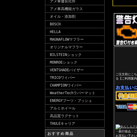
アメ車優良社外
アメ車高機能ガラス
オイル・添加剤
BOSCH
HELLA
MAGNAFLOWマフラー
オリジナルマフラー
BILSTEINショック
MONROEショック
VENTSHADEバイザー
ご注文前にこち
TRICOワイパー
る【ご利用案内
CHAMPIONワイパー
WeatherTechラバーマット
ENERGYブーツ・ブッシュ
アルミホイール
高品質ラグナット
THULEキャリア
・銀行振込：ご
おすすめ商品
お支払い下さい