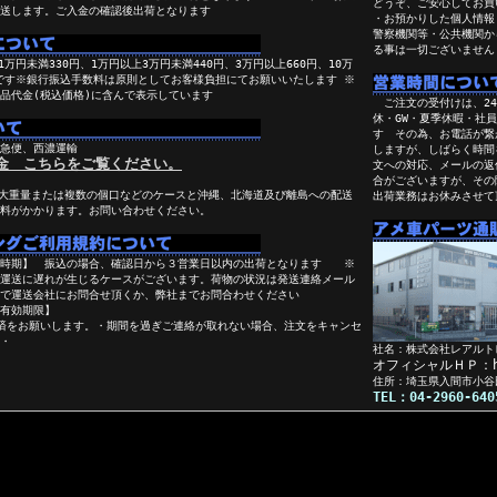
どうぞ、ご安心してお買
送します。ご入金の確認後出荷となります
・お預かりした個人情報
警察機関等・公共機関か
る事は一切ございません
万円未満330円、1万円以上3万円未満440円、3万円以上660円、10万
円です※銀行振込手数料は原則としてお客様負担にてお願いいたします ※
品代金(税込価格)に含んで表示しています
ご注文の受付けは、24時
休・GW・夏季休暇・社
す その為、お電話が繋
急便、西濃運輸
しますが、しばらく時
金 こちらをご覧ください。
文への対応、メールの返
合がございますが、その
大重量または複数の個口などのケースと沖縄、北海道及び離島への配送
出荷業務はお休みさせて
料がかかります。お問い合わせください。
の時期】 振込の場合、確認日から３営業日以内の出荷となります ※
運送に遅れが生じるケースがございます。荷物の状況は発送連絡メール
で運送会社にお問合せ頂くか、弊社までお問合わせください
有効期限】
済をお願いします。・期間を過ぎご連絡が取れない場合、注文をキャンセ
・
社名：株式会社レアルト
オフィシャルＨＰ：http
住所：埼玉県入間市小谷
TEL：04-2960-64