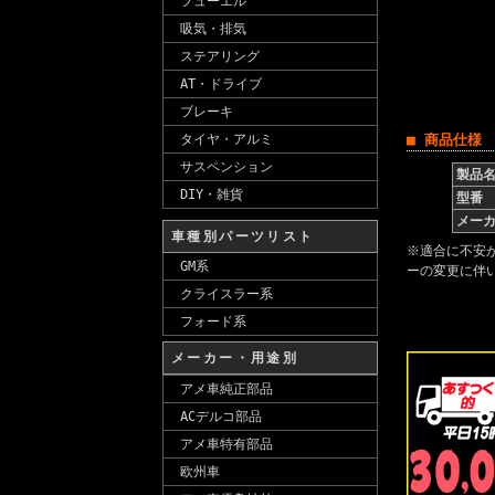
フューエル
吸気・排気
ステアリング
AT・ドライブ
ブレーキ
タイヤ・アルミ
■ 商品仕様
サスペンション
製品
DIY・雑貨
型番
メー
車種別パーツリスト
※適合に不安
GM系
ーの変更に伴
クライスラー系
フォード系
メーカー・用途別
アメ車純正部品
ACデルコ部品
アメ車特有部品
欧州車