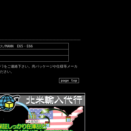
ANN E65・E66
ード)をご連絡下さい。尚パッケージや仕様等メーカ
ださい。
page top