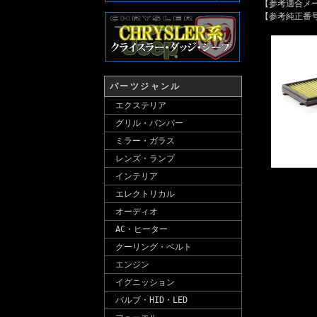
【参考適合メー
【参考純正番号】6
パーツジャンル
エクステリア
グリル・バンパー
ミラー・ガラス
レンズ・ランプ
インテリア
エレクトリカル
オーディオ
AC・ヒーター
クーリング・ベルト
エンジン
イグニッション
バルブ・HID・LED