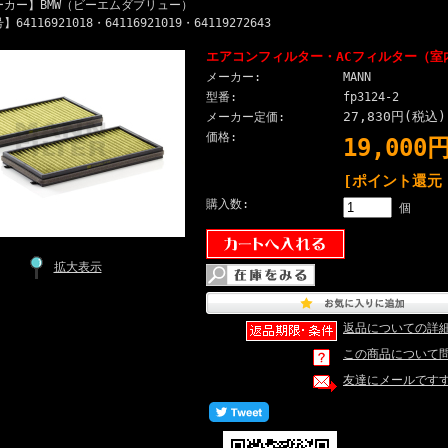
カー】BMW（ビーエムダブリュー）
4116921018・64116921019・64119272643
エアコンフィルター・ACフィルター（室内）
メーカー:
MANN
型番:
fp3124-2
27,830円(税込)
メーカー定価:
価格:
19,000
[ポイント還元 
購入数:
個
拡大表示
返品についての詳
この商品について
友達にメールです