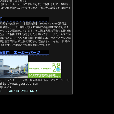
い物をお楽しみください
（住所・氏名・メールアドレスなど）に関しまして、裁判所・
らの提出要請があった場合を除き、第三者に譲渡または開示す
間年中無休です。【営業時間】 10:00～19:00(日曜定
員研修除く） ※土曜日は少人数体制でのお客様対応となりま
がりにくい場合がございます。その際は大変お手数をお掛け致
間をおいてお掛け直し頂けましたら幸いです また、新規ご注
信につきましても少人数体制での対応の為、行きとどかない場
際は翌営業日までに必ず対応させて頂きます。なお、 日曜の
頂きます。ご理解とご協力をお願い致します。
レーディング （アメ車・輸入車純正部品・アフターパーツ）
://www.gpsreal.com
田3-8-11
05 FAX：04-2960-6407