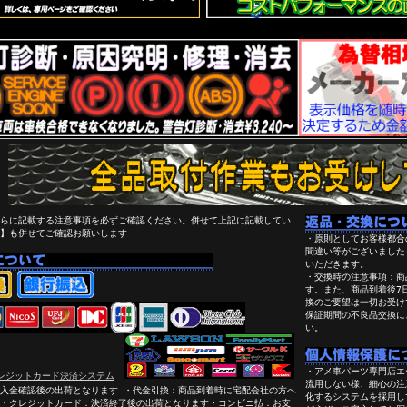
らに記載する注意事項を必ずご確認ください。併せて上記に記載してい
】も併せてご確認お願いします
・原則としてお客様都合
間違い等がございました
いただきます。
・交換時の注意事項：商
す。また、商品到着後7
換のご要望は一切お受け
保証期間の不良品交換に
い。
・アメ車パーツ専門店エ
流用しない様、細心の注
入金確認後の出荷となります ・代金引換：商品到着時に宅配会社の方へ
化するシステムを採用し
・クレジットカード：決済終了後の出荷となります・コンビニ払：お支