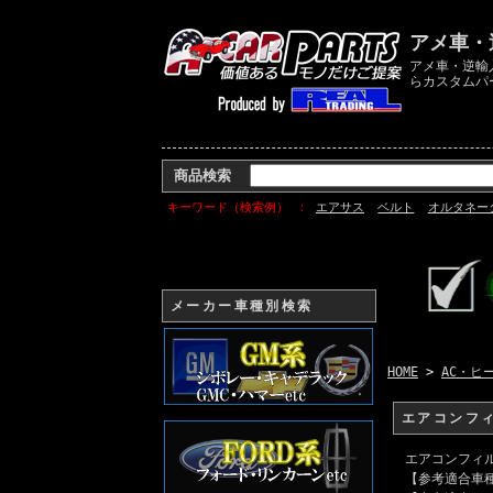
アメ車・
アメ車・逆輸
らカスタムパ
商品検索
キーワード（検索例）
エアサス
ベルト
オルタネー
メーカー車種別検索
HOME
>
AC・ヒ
エアコンフィ
エアコンフィル
【参考適合車種】0