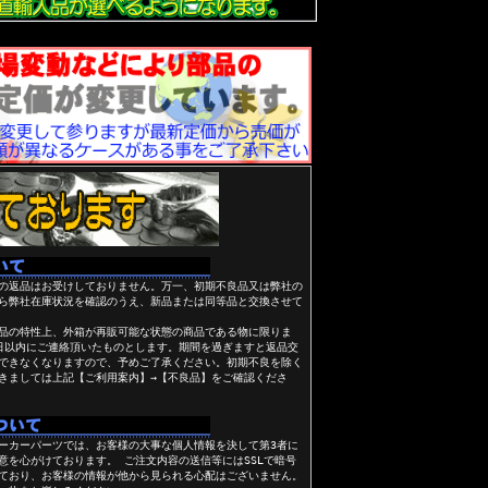
の返品はお受けしておりません。万一、初期不良品又は弊社の
ら弊社在庫状況を確認のうえ、新品または同等品と交換させて
品の特性上、外箱が再販可能な状態の商品である物に限りま
日以内にご連絡頂いたものとします。期間を過ぎますと返品交
できなくなりますので、予めご了承ください。初期不良を除く
きましては上記【ご利用案内】→【不良品】をご確認くださ
ーカーパーツでは、お客様の大事な個人情報を決して第3者に
意を心がけております。 ご注文内容の送信等にはSSLで暗号
ており、お客様の情報が他から見られる心配はございません。