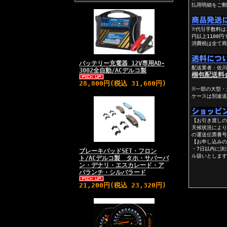
払用明細をご郵
※代引手数料は1
円以上1100
消費税は全て商
バッテリー充電器 12V専用AD-
配送業者：佐川
3002全自動/ACデルコ製
梱包配送料
28,800円(税込 31,680円)
※一部の大型・
ケースは別途送
【お引き渡し
天候状況により
の運送伝票番号
【お申し込みの
・7日以内に決
ブレーキパッドSET・フロン
ル扱いとします
ト/ACデルコ製 タホ・サバーバ
ン・デナリ・エスカレード・ア
バランチ・シルバラード
21,200円(税込 23,320円)