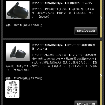
ドアミラーASSY純正Style・LH/優良社外 ラムバン
ドアミラーASSY純正スタイル・LH/優良社外 【適合車
種】98-03yラムバン 【適合メーカー】DODGE（ダッ
ジ） 【jh762el】
価格： 16,200円(税込 17,820円)
ドアミラーASSY純正Style・LHディーラー車用/優良社
外 アストロ
ドアミラーASSY純正スタイル・LHディーラー車用/優良
社外 ※稀にお車のカプラーと配線が異なる場合がありま
すが、その際は配線を入れ替えてご使用ください。 【適
合車種】00-05yアストロ/ディーラー車 【適合メーカー】CHEVROLET（シボレ
ー） 【m-ga04l-em】
価格： 12,000円(税込 13,200円)
在庫無
（北米取
寄せご希
望はご連
絡くださ
い。）