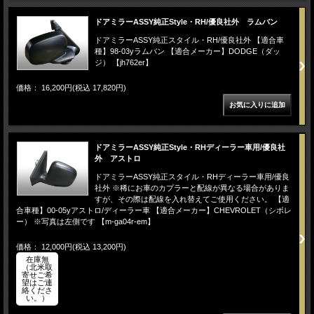
ドアミラーASSY純正Style・RH/優良社外 ラムバン
ドアミラーASSY純正スタイル・RH/優良社外 【適合車
種】98-03yラムバン 【適合メーカー】DODGE（ダッ
ジ） 【jh762er】
価格： 16,200円(税込 17,820円)
ドアミラーASSY純正Style・RHディーラー車用/優良社
外 アストロ
ドアミラーASSY純正スタイル・RHディーラー車用/優良
社外 ※稀にお車のカプラーと配線が異なる場合がありま
すが、その際は配線を入れ替えてご使用ください。 【適
合車種】00-05yアストロ/ディーラー車 【適合メーカー】CHEVROLET（シボレ
ー） ※写真は左側です 【m-ga04r-em】
価格： 12,000円(税込 13,200円)
在庫無
（北米取
寄せご希
望はご連
絡くださ
い。）