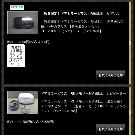
PICK UP
【数量限定】ドアミラーガラス・RH/純正 カプリス
【数量限定】ドアミラーガラス・RH/純正 【参考適合車
種】-94yカプリス 【参考適合メーカー】
CHEVROLET（シボレー） 【12502601】
価格： 3,000円(税込 3,300円)
在庫無
（北米取
寄せご希
望はご連
絡くださ
い。）
ドアミラーガラス・RHメモリー付き/純正 ナビゲーター
ドアミラーガラス・RHメモリー付き/純正 【適合車種】
98-02yナビゲーター 【適合メーカー】LINCOLN（リンカ
ーン） 【f85z17k707aa】
価格： 44,200円(税込 48,620円)