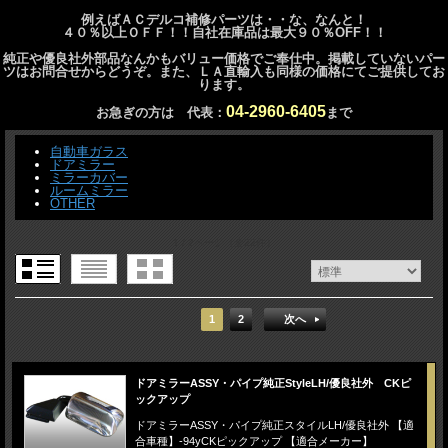
例えばＡＣデルコ補修パーツは・・な、なんと！
４０％以上ＯＦＦ！！自社在庫品は最大９０％OFF！！
純正や優良社外部品なんかもバリュー価格でご奉仕中。掲載していないパー
ツはお問合せからどうぞ。また、ＬＡ直輸入も同様の価格にてご提供してお
ります。
04-2960-6405
お急ぎの方は 代表：
まで
自動車ガラス
ドアミラー
ミラーカバー
ルームミラー
OTHER
1 / 2ページ
（全22件）
1
2
次へ
ドアミラーASSY・パイプ純正StyleLH/優良社外 CKピ
ックアップ
ドアミラーASSY・パイプ純正スタイルLH/優良社外 【適
合車種】‐94yCKピックアップ 【適合メーカー】