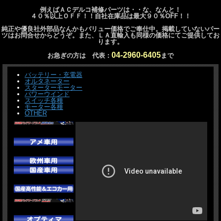
例えばＡＣデルコ補修パーツは・・な、なんと！
４０％以上ＯＦＦ！！自社在庫品は最大９０％OFF！！
純正や優良社外部品なんかもバリュー価格でご奉仕中。掲載していないパー
ツはお問合せからどうぞ。また、ＬＡ直輸入も同様の価格にてご提供してお
ります。
04-2960-6405
お急ぎの方は 代表：
まで
バッテリー・充電器
オルタネーター
スターターモーター
パワーウインド
スイッチ各種
モーター各種
OTHER