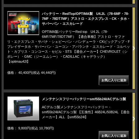
バッテリー・RedTop/OPTIMA製 U4.2L（78-6MF・78-
7MF・78DT7MF）アストロ・エクスプレス・CK・タホ・
サバーバン・エスカレード
OPTIMA製バッテリーRed top U4.2L（78-
6MF/7MF/78DT7MF） 【適合車種】アストロ・サファ
リ・エクスプレス・サバナ・シェビーバン・バンデューラ・CKピックアップ・F
ブレイザータホ・サバーバン・ユーコン・アバランチ・エスカレード・コルベッ
ト・カプリス・コンコース・セビル・STS 【適合メーカー】CHEVROLET（シ
ボレー）・GMC（ジーエムシー）・CADILLAC（キャデラック）
【optimau42l】
価格： 40,400円(税込 44,440円)
メンテナンスフリーバッテリーsmf55b24l/ACデルコ製
ACデルコ製メンテナンスフリーバッテリー・
smf55b24l/ACデルコ製 【互換性】46B24L/50B24L 【適合
メーカー】ALL 【smf55b24l】
価格： 9,800円(税込 10,780円)