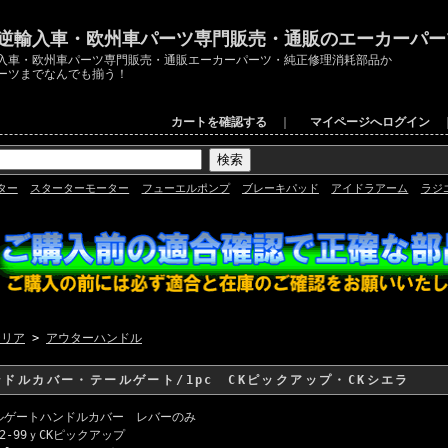
逆輸入車・欧州車パーツ専門販売・通販のエーカーパー
入車・欧州車パーツ専門販売・通販エーカーパーツ・純正修理消耗部品か
ーツまでなんでも揃う！
カートを確認する
｜
マイページへログイン
ター
スターターモーター
フューエルポンプ
ブレーキパッド
アイドラアーム
ラジ
テリア
>
アウターハンドル
ドルカバー・テールゲート/1pc CKピックアップ・CKシエラ
ルゲートハンドルカバー レバーのみ
2-99ｙCKピックアップ