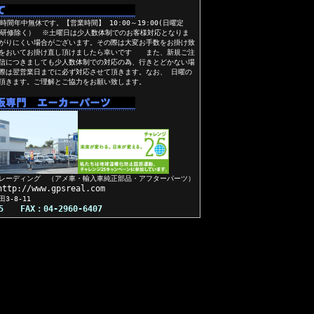
間年中無休です。【営業時間】 10:00～19:00(日曜定
員研修除く） ※土曜日は少人数体制でのお客様対応となりま
がりにくい場合がございます。その際は大変お手数をお掛け致
間をおいてお掛け直し頂けましたら幸いです また、新規ご注
信につきましても少人数体制での対応の為、行きとどかない場
際は翌営業日までに必ず対応させて頂きます。なお、 日曜の
頂きます。ご理解とご協力をお願い致します。
レーディング （アメ車・輸入車純正部品・アフターパーツ）
://www.gpsreal.com
田3-8-11
05 FAX：04-2960-6407