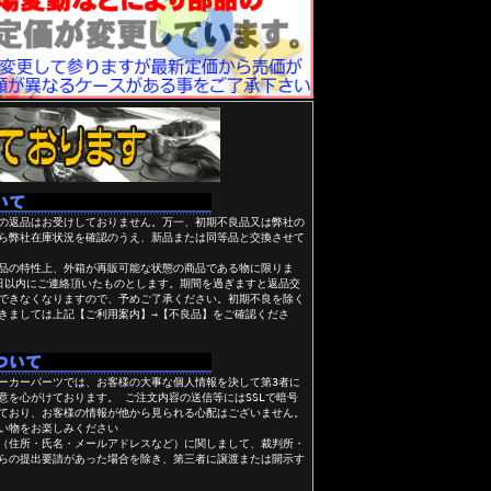
の返品はお受けしておりません。万一、初期不良品又は弊社の
ら弊社在庫状況を確認のうえ、新品または同等品と交換させて
品の特性上、外箱が再販可能な状態の商品である物に限りま
日以内にご連絡頂いたものとします。期間を過ぎますと返品交
できなくなりますので、予めご了承ください。初期不良を除く
きましては上記【ご利用案内】→【不良品】をご確認くださ
ーカーパーツでは、お客様の大事な個人情報を決して第3者に
意を心がけております。 ご注文内容の送信等にはSSLで暗号
ており、お客様の情報が他から見られる心配はございません。
い物をお楽しみください
（住所・氏名・メールアドレスなど）に関しまして、裁判所・
らの提出要請があった場合を除き、第三者に譲渡または開示す