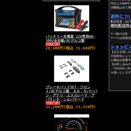
円以上1100
消費税は全て商
配送業者：佐川
梱包配送料
※一部の大型・
バッテリー充電器 12V専用AD-
ケースは別途送
3002全自動/ACデルコ製
28,800円(税込 31,680円)
【お引き渡し
天候状況により
の運送伝票番号
【お申し込みの
・7日以内に決
ル扱いとします
ブレーキパッドSET・フロン
ト/ACデルコ製 タホ・サバーバ
ン・デナリ・エスカレード・ア
バランチ・シルバラード
21,200円(税込 23,320円)