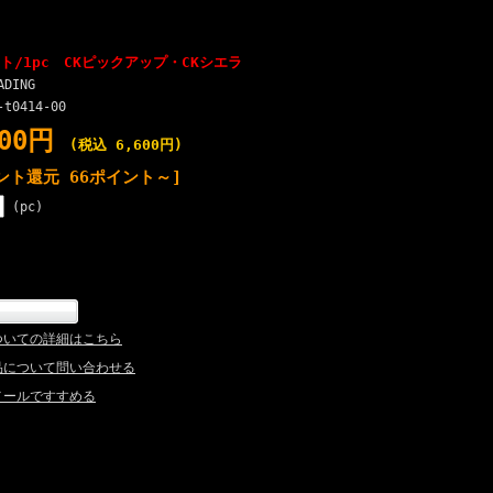
/1pc CKピックアップ・CKシエラ
ADING
-t0414-00
000円
(税込 6,600円)
ント還元 66ポイント～]
(pc)
ついての詳細はこちら
品について問い合わせる
メールですすめる