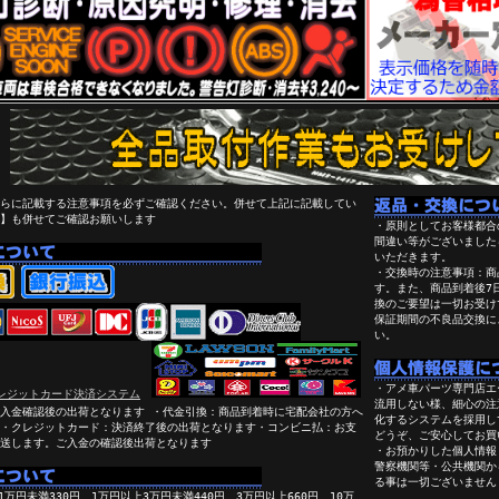
らに記載する注意事項を必ずご確認ください。併せて上記に記載してい
】も併せてご確認お願いします
・原則としてお客様都合
間違い等がございました
いただきます。
・交換時の注意事項：商
す。また、商品到着後7
換のご要望は一切お受け
保証期間の不良品交換に
い。
・アメ車パーツ専門店エ
流用しない様、細心の注
入金確認後の出荷となります ・代金引換：商品到着時に宅配会社の方へ
化するシステムを採用し
・クレジットカード：決済終了後の出荷となります・コンビニ払：お支
どうぞ、ご安心してお買
送します。ご入金の確認後出荷となります
・お預かりした個人情報
警察機関等・公共機関か
る事は一切ございません
万円未満330円、1万円以上3万円未満440円、3万円以上660円、10万