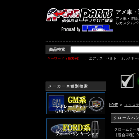
アメ車・
アメ車・逆輸
らカスタムパ
商品検索
キーワード（検索例）
エアサス
ベルト
オルタネー
メーカー車種別検索
HOME
>
エクス
クロームハン
クロームテー
【適合車種】9