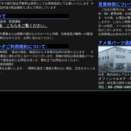
円です※銀行振込手数料は原則としてお客様負担にてお願いいたします ※
品代金(税込価格)に含んで表示しています
ご注文の受付けは、24時
休・GW・夏季休暇・社
す その為、お電話が繋
急便、西濃運輸
しますが、しばらく時
金 こちらをご覧ください。
文への対応、メールの返
合がございますが、その
大重量または複数の個口などのケースと沖縄、北海道及び離島への配送
出荷業務はお休みさせて
料がかかります。お問い合わせください。
の時期】 振込の場合、確認日から３営業日以内の出荷となります ※
運送に遅れが生じるケースがございます。荷物の状況は発送連絡メール
で運送会社にお問合せ頂くか、弊社までお問合わせください
有効期限】
済をお願いします。・期間を過ぎご連絡が取れない場合、注文をキャンセ
・
社名：株式会社レアルト
オフィシャルＨＰ：http
住所：埼玉県入間市小谷
TEL：04-2960-64