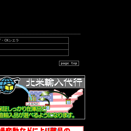
・CKシエラ
page top