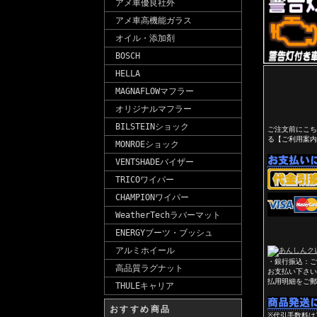
アメ車優良社外
アメ車高機能ガラス
オイル・添加剤
BOSCH
HELLA
MAGNAFLOWマフラー
オリジナルマフラー
BILSTEINショック
ご注文前にこち
る【ご利用案内
MONROEショック
VENTSHADEバイザー
TRICOワイパー
CHAMPIONワイパー
WeatherTechラバーマット
ENERGYブーツ・ブッシュ
アルミホイール
・銀行振込：ご
高品質ラグナット
お支払い下さい
払用明細をご郵
THULEキャリア
おすすめ商品
※代引手数料は1