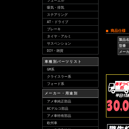
フューエル
吸気・排気
ステアリング
AT・ドライブ
ブレーキ
■ 商品仕様
タイヤ・アルミ
製品
サスペンション
型番
DIY・雑貨
メー
車種別パーツリスト
GM系
クライスラー系
フォード系
メーカー・用途別
アメ車純正部品
ACデルコ部品
アメ車特有部品
欧州車