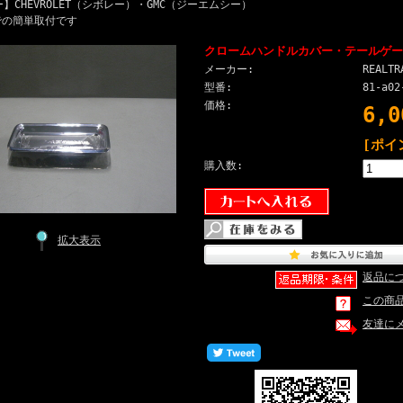
】CHEVROLET（シボレー）・GMC（ジーエムシー）
での簡単取付です
クロームハンドルカバー・テールゲート
メーカー:
REALTR
型番:
81-a02
価格:
6,
[ポイ
購入数:
拡大表示
返品に
この商
友達に