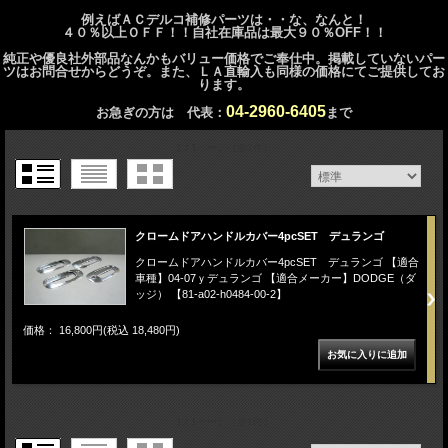
例えばＡＣデルコ補修パーツは・・な、なんと！
４０％以上ＯＦＦ！！自社在庫品は最大９０％OFF！！
純正や優良社外部品なんかもバリュー価格でご奉仕中。掲載していないパー
ツはお問合せからどうぞ。また、ＬＡ直輸入も同様の価格にてご提供してお
ります。
04-2960-6405
お急ぎの方は 代表：
まで
1 / 1ページ
（全1件）
クロームドアハンドルカバー4pcSET デュランゴ
クロームドアハンドルカバー4pcSET デュランゴ 【適合
車種】04-07ｙデュランゴ 【適合メーカー】DODGE（ダ
ッジ） 【81-a02-h0484-00-2】
価格： 16,800円(税込 18,480円)
1 / 1ページ
（全1件）